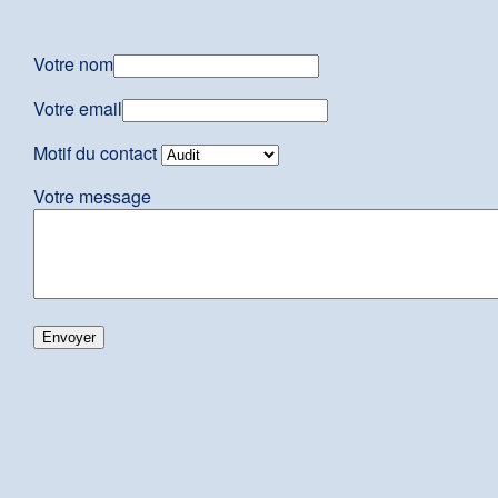
Votre nom
Votre email
Motif du contact
Votre message